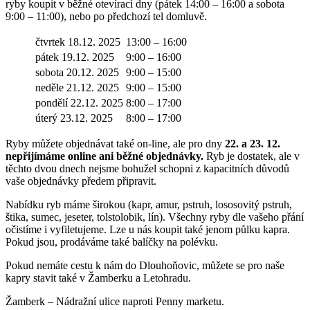
ryby koupit v běžné otevírací dny (pátek 14:00 – 16:00 a sobota
9:00 – 11:00), nebo po předchozí tel domluvě.
čtvrtek 18.12. 2025
13:00 – 16:00
pátek 19.12. 2025
9:00 – 16:00
sobota 20.12. 2025
9:00 – 15:00
neděle 21.12. 2025
9:00 – 15:00
pondělí 22.12. 2025
8:00 – 17:00
úterý 23.12. 2025
8:00 – 17:00
Ryby můžete objednávat také on-line, ale pro dny
22. a 23. 12.
nepřijímáme online ani běžné objednávky.
Ryb je dostatek, ale v
těchto dvou dnech nejsme bohužel schopni z kapacitních důvodů
vaše objednávky předem připravit.
Nabídku ryb máme širokou (kapr, amur, pstruh, lososovitý pstruh,
štika, sumec, jeseter, tolstolobik, lín). Všechny ryby dle vašeho přání
očistíme i vyfiletujeme. Lze u nás koupit také jenom půlku kapra.
Pokud jsou, prodáváme také balíčky na polévku.
Pokud nemáte cestu k nám do Dlouhoňovic, můžete se pro naše
kapry stavit také v Žamberku a Letohradu.
Žamberk – Nádražní ulice naproti Penny marketu.