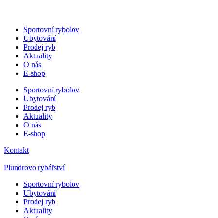
Přejít
k
obsahu
Sportovní rybolov
Ubytování
Prodej ryb
Aktuality
O nás
E-shop
Sportovní rybolov
Ubytování
Prodej ryb
Aktuality
O nás
E-shop
Kontakt
Plundrovo rybářství
Sportovní rybolov
Ubytování
Prodej ryb
Aktuality