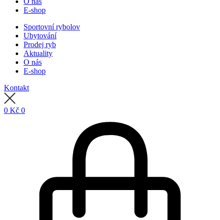
O nás
E-shop
Sportovní rybolov
Ubytování
Prodej ryb
Aktuality
O nás
E-shop
Kontakt
0
Kč
0