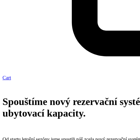
Cart
Spouštíme nový rezervační syst
ubytovací kapacity.
Od startu letošní sezóny jsme spustili náš zcela nový rezervační sys