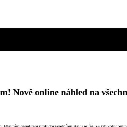
ém! Nově online náhled na všechn
tém. Hlavním benefitem proti dosavadnímu stavu je, že lze kdykoliv onli