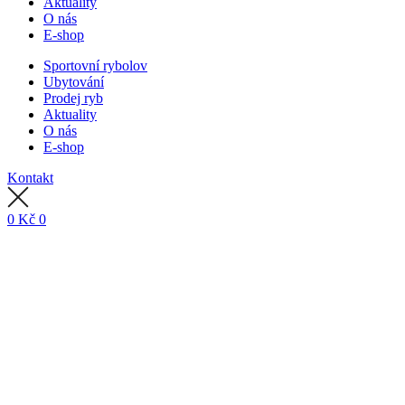
Aktuality
O nás
E-shop
Sportovní rybolov
Ubytování
Prodej ryb
Aktuality
O nás
E-shop
Kontakt
0
Kč
0