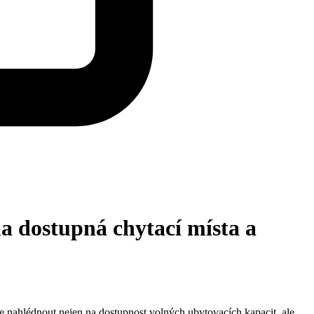
a dostupná chytací místa a
ne nahlédnout nejen na dostupnost volných ubytovacích kapacit, ale